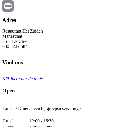
Email
Print
Adres
Restaurant Het Zuiden
Mariastraat 4
3511 LP Utrecht
030 - 232 5848
info@restaurant-hetzuiden.nl
Vind ons
Klik hier voor de route
Open
Maandag
Lunch / Diner
alleen bij groepsreserveringen
Dinsdag t/m Zondag
Lunch
12:00 - 16:30