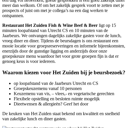
een dag vol netwerken, goede gesprekken is een goed zakelijk diner
meer dan welkom. Of om het zakelijk gesprek voort te zetten met je
prospects of juist om met je collega’s na een dag werken te
ontspannen.
Restaurant Het Zuiden Fish & Wine Beef & Beer
ligt op 15
minuten loopafstand van Utrecht CS en 10 minuten van de
Jaarbeurs. We ontvangen dagelijks zakelijke gasten voor de lunch,
vroeg diner en diner. Tijdens de beursdagen is ons restaurant een
mooie locatie voor groepsreserveringen en informele bijeenkomsten,
enerzijds door de gunstige ligging en anderzijds door onze
groepskeuze menu waardoor het voor grote groepen fijn is dat er
genoeg keus is voor iedereen.
Waarom kiezen voor Het Zuiden bij je beursbezoek?
op loopafstand van de Jaarbeurs Utrecht en CS
Groepskeuzemenu vanaf 10 personen
Keuzemenu van vis, – vlees,- en vegetarische gerechten
Flexibele opstelling en besloten ruimte mogelijk
Dieetwensen & allergieën? Geef het door
De keuken van Het Zuiden staat bekend om kwaliteit en snelheid
van zakelijke lunch en diner gasten.